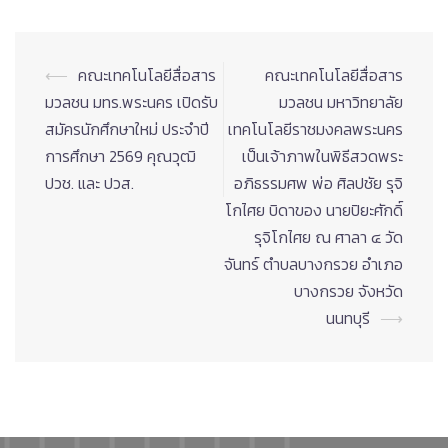
Post
⟵
คณะเทคโนโลยีสื่อสาร
คณะเทคโนโลยีสื่อสาร
navigation
มวลชน มทร.พระนคร เปิดรับ
มวลชน มหาวิทยาลัย
สมัครนักศึกษาใหม่ ประจำปี
เทคโนโลยีราชมงคลพระนคร
การศึกษา 2569 คุณวุฒิ
เป็นเจ้าภาพในพิธีสวดพระ
ปวช. และ ปวส.
อภิธรรมศพ พ่อ ศิลปชัย รุจิ
โกไศย บิดาของ นายปิยะศักดิ์
รุจิโกไศย ณ ศาลา ๔ วัด
จันทร์ ตำบลบางกรวย อำเภอ
บางกรวย จังหวัด
นนทบุรี
⟶