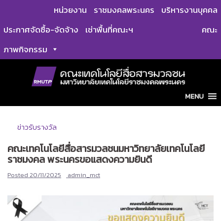
Skip
หน่วยงาน
ราชมงคลพระนคร
บริหารงานบุคคล
to
ประกาศจัดซื้อ-จัดจ้าง
เช่าพื้นที่คณะฯ
คณะ
content
ภาพกิจกรรม
MENU
ข่าวรับรางวัล
คณะเทคโนโลยีสื่อสารมวลชนมหาวิทยาลัยเทคโนโลยี
ราชมงคล พระนครขอแสดงความยินดี
Posted
20/11/2025
admin_mct