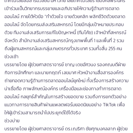
เทคโนโลยีสื่อสารมวลชน มหาวิทยาลัยเทคโนโลยีราชมงคลพระนคร
เข้าร่วมเป็นวิทยากรบรรยายและอภิปรายให้ความรู้ด้านการตลาด
ออนไลน์ ภายใต้หัวข้อ “ทำด้วยใจ ขายด้วยคลิก พลิกชีวิตด้วยตลาด
ออนไลน์ จัดโดยกรมส่งเสริมสหกรณ์ โดยมีกลุ่มเป้าหมายประกอบ
ด้วย ทีมงานส่งเสริมการแก้ไขปัญหาหนี้ (ทีมโค้ช) เจ้าหน้าที่สหกรณ์
จังหวัด สำนักงานส่งเสริมสหกรณ์กรุงเทพพื้นที่ 1 และพื้นที่ 2 รวม
ถึงผู้แทนสหกรณ์และกลุ่มเกษตรกรทั่วประเทศ รวมทั้งสิ้น 255 คน
ช่วงเช้า
บรรยายโดย ผู้ช่วยศาสตราจารย์ ชาญ เดชอัศวนง รองคณบดีฝ่าย
กิจการนักศึกษา และนายกฤตภ์ เลขมาศ หัวหน้างานสื่อสารองค์กร
ถ่ายทอดความรู้ด้านการตลาดออนไลน์ยุคใหม่ ทั้งเรื่องการสร้างความ
น่าเชื่อถือ ภาพลักษณ์องค์กร เครื่องมือและช่องทางทำการตลาด
ออนไลน์ กลยุทธ์สำคัญในการสร้างยอดขาย รวมถึงการยกตัวอย่าง
แนวทางการขายสินค้าผ่านแพลตฟอร์มยอดนิยมอย่าง TikTok เพื่อ
ให้ผู้เข้าร่วมสามารถนำไปประยุกต์ใช้ได้จริง
ช่วงบ่าย
บรรยายโดย ผู้ช่วยศาสตราจารย์ ดร.เณริศา ชัยศุภมงคลลาภ ผู้ช่วย