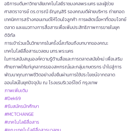
อธิการบดีมหาวิทยาลัยเทคโนโลยีราชมงคลพระนคร และผู้ช่วย
ศาสตราจารย์ ดร.ดารณี ธัญญสิริ รองคณบดีฝ่ายบริหาร ถ่ายทอด
เทคนิคการสร้างคอนเทนต์ให้โดนใจลูกค้า การผลิตเนื้อหาที่ตอบโจทย์
ตลาด และแนวทางการสื่อสารเพื่อเพิ่มประสิทธิภาพการขายในยุค
ดิจิทัล
การเข้าร่วมเป็นวิทยากรในครั้งนี้สะท้อนถึงบทบาทของคณะ
เทคโนโลยีสื่อสารมวลชน มทร.พระนคร
ในการสนับสนุนองค์ความรู้ด้านสื่อและการตลาดสมัยใหม่ เพื่อเสริม
ศักยภาพให้แก่บุคลากรของสหกรณ์และกลุ่มเกษตรกร นำไปสู่การ
พัฒนาคุณภาพชีวิตอย่างยั่งยืนผ่านการใช้ประโยชน์จากตลาด
ออนไลน์ในยุคปัจจุบัน ณ โรงแรมริเวอร์ไซด์ กรุงเทพ
ภาพเพิ่มเติม
#Dek69
#รับสมัครนักศึกษา
#MCTCHANGE
#เทคโนโลยีสื่อสาร
#คณะเทคโนโลยีสื่อสารมวลชน