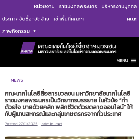
Skip
หน่วยงาน
ราชมงคลพระนคร
บริหารงานบุคคล
to
ประกาศจัดซื้อ-จัดจ้าง
เช่าพื้นที่คณะฯ
คณะ
content
ภาพกิจกรรม
MENU
NEWS
คณะเทคโนโลยีสื่อสารมวลชน มหาวิทยาลัยเทคโนโลยี
ราชมงคลพระนครเป็นวิทยากรบรรยาย ในหัวข้อ “ทำ
ด้วยใจ ขายด้วยคลิก พลิกชีวิตด้วยตลาดออนไลน์” ให้
กับผู้แทนสหกรณ์และกลุ่มเกษตรกรจากทั่วประเทศ
Posted
27/11/2025
admin_mct