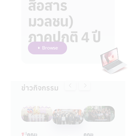
สื่อสาร
มวลชน)
ภาคปกติ 4 ปี
Browse
ข่าวกิจกรรม
คณะ
คณะ
เทคโนโลยี
เทคโนโลยี
คณะ
คณะ