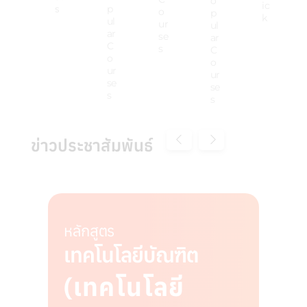
o
ic
s
p
o
p
k
ul
ur
ul
ar
se
ar
C
s
C
o
o
ur
ur
se
se
s
s
ข่าวประชาสัมพันธ์
หลักสูตร
เทคโนโลยีบัณฑิต
(เทคโนโลยี