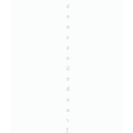
ป
ก
ค
ร
อ
ง
นั
ก
ศึ
ก
ษ
า
ใ