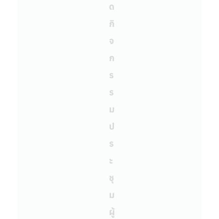
ด
กิ
จ
ก
ร
ร
ม
ป
ร
ะ
ชุ
ม
ผู้