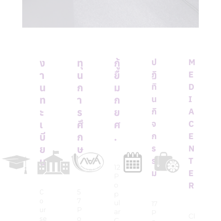
ง
ทุ
กู้
ป
M
า
น
ยื
ฏิ
E
น
ก
ม
ทิ
D
ท
า
ก
น
I
ะ
ร
ย
กิ
A
เ
ศึ
ศ
จ
C
บี
ก
.
ก
E
ย
ษ
ร
N
น
า
ร
T
12
ม
E
P
R
o
C
5
p
o
7
ul
17
ur
P
ar
P
Cl
se
o
C