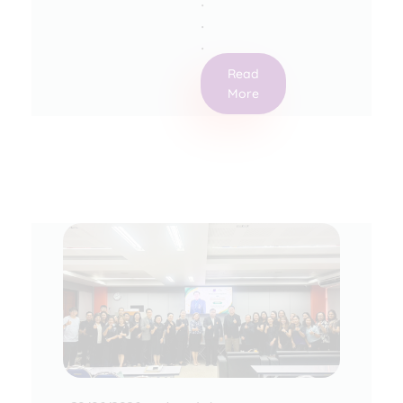
.
.
.
Read
More