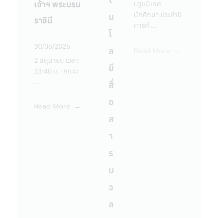
นักศึกษา ประจำปี
เจ้าฯ พระบรม
ปฐมนิเทศ
การศึ ...
นักศึกษา ประจำปี
น
ราชินี
30/06/2026
การศึ ...
โ
Read More
2 มิถุนายน เวลา
30/06/2026
ล
Read More
13:40 น. ·คณะเ
2 มิถุนายน เวลา
ยี
...
13:40 น. ·คณะเ
...
สื่
Read More
อ
Read More
ส
า
ร
ม
ว
ล