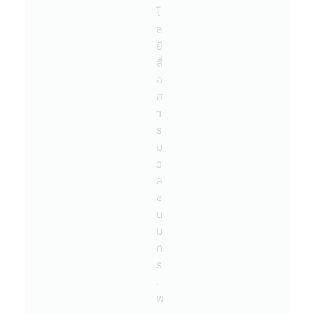
โ
ล
ยี
สื่
อ
ส
า
ร
ม
ว
ล
ช
น
ม
ท
ร
.
พ