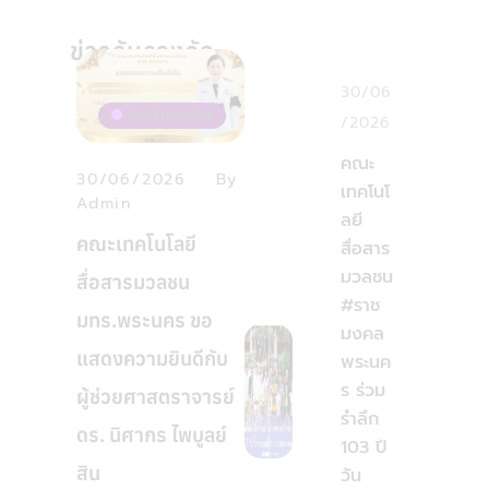
ข่าวรับรางวัล
30/06
ข่าวรับรางวัล
/2026
คณะ
30/06/2026
By
เทคโนโ
Admin
ลยี
คณะเทคโนโลยี
สื่อสาร
มวลชน
สื่อสารมวลชน
#ราช
มทร.พระนคร ขอ
มงคล
แสดงความยินดีกับ
พระนค
ร ร่วม
ผู้ช่วยศาสตราจารย์
รำลึก
ดร. นิศากร ไพบูลย์
103 ปี
สิน
วัน