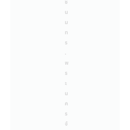
ช
น
ม
ท
ร
.
พ
ร
ะ
น
ค
ร
จั