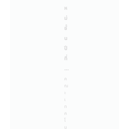
ห
ม่
ชั้
น
ปี
ที่
…
ค
ณ
ะ
เ
ท
ค
โ
น