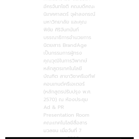
อัครจันทโชติ คณบดีคณะ
นิเทศศาสตร์ จุฬาลงกรณ์
มหาวิทยาลัย และคุณ
พิชัย ศิริจันทนันท์
บรรณาธิการอำนวยการ
นิตยสาร BrandAge
เป็นกรรมการผู้ทรง
คุณวุฒิในการวิพากษ์
หลักสูตรเทคโนโลยี
บัณฑิต สาขาวิชาครีเอทีฟ
คอนเทนต์ครีเอเตอร์
(หลักสูตรปรับปรุง พ.ศ.
2570) ณ ห้องประชุม
Ad & PR
Presentation Room
คณะเทคโนโลยีสื่อสาร
มวลชน เมื่อวันที่ 7
พฤษภาคม 2569