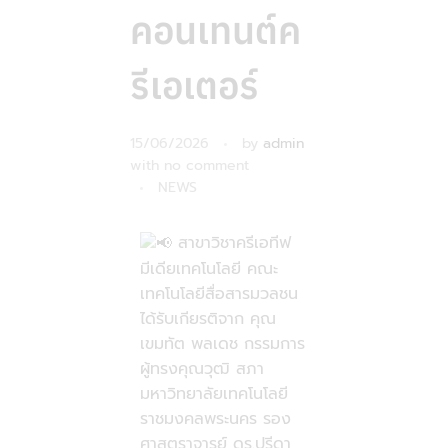
คอนเทนต์ค
รีเอเตอร์
15/06/2026
by
admin
with
no comment
NEWS
สาขาวิชาครีเอทีฟ
มีเดียเทคโนโลยี คณะ
เทคโนโลยีสื่อสารมวลชน
ได้รับเกียรติจาก คุณ
เขมทัต พลเดช กรรมการ
ผู้ทรงคุณวุฒิ สภา
มหาวิทยาลัยเทคโนโลยี
ราชมงคลพระนคร รอง
ศาสตราจารย์ ดร.ปรีดา