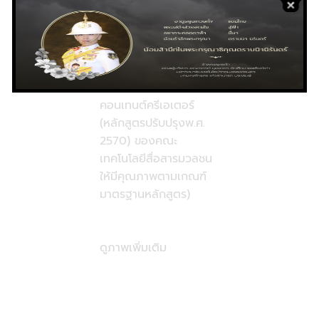
ทั้งนี้ข้อเสนอแนะจาก
ผู้ทรงคุณวุฒิฯ จะนำไป
ปรับปรุงและพัฒนา
หลักสูตรเทคโนโลยี
บัณฑิต สาขาวิชาครีเอทีฟ
คอนเทนต์ครีเอเตอร์
(หลักสูตรปรับปรุงพ.ศ.
2570) ของคณะ
เทคโนโลยีสื่อสารมวลชน
ให้มีคุณภาพตามเกณฑ์
มาตรฐานหลักสูตร)
ดูภาพเพิ่มเติม