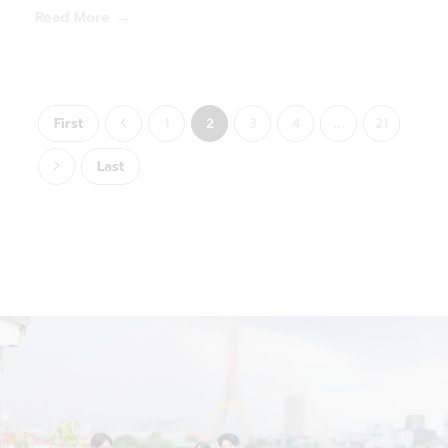
Read More
First
1
3
4
21
2
...
Last