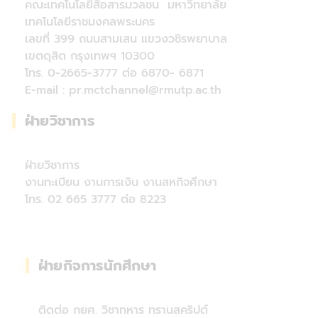
คณะเทคโนโลยีสื่อสารมวลชน มหาวิทยาลัย
เทคโนโลยีราชมงคลพระนคร
เลขที่ 399 ถนนสามเสน แขวงวชิรพยาบาล
เขตดุสิต กรุงเทพฯ 10300
โทร. 0-2665-3777 ต่อ 6870- 6871
E-mail : pr.mctchannel@rmutp.ac.th
ฝ่ายวิชาการ
ฝ่ายวิชาการ
งานทะเบียน งานการเงิน งานสหกิจศึกษา
โทร. 02 665 3777 ต่อ 8223
ฝ่ายกิจการนักศึกษา
ติดต่อ กยศ. วิชาทหาร ทรานสคริปต์