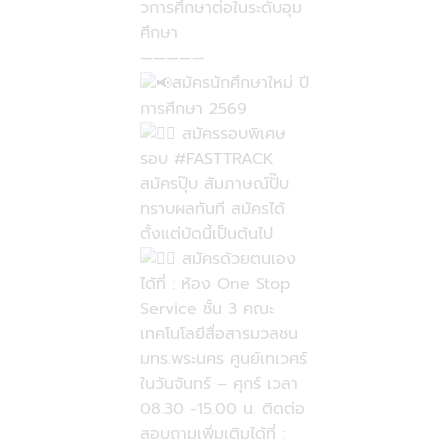
วการศึกษาต่อในระดับอุม
ศึกษา
—————
สมัครนักศึกษาใหม่ ปี
การศึกษา 2569
สมัครรอบพิเศษ
รอบ
#FASTTRACK
สมัครปุ๊บ สัมภาษณ์ปั๊บ
ทราบผลทันที สมัครได้
ตั้งแต่บัดนี้เป็นต้นไป
สมัครด้วยตนเอง
ได้ที่ : ห้อง One Stop
Service ชั้น 3 คณะ
เทคโนโลยีสื่อสารมวลชน
มทร.พระนคร ศูนย์เทเวศร์
ในวันจันทร์ – ศุกร์ เวลา
08.30 -15.00 น. ติดต่อ
สอบถามเพิ่มเติมได้ที่ :