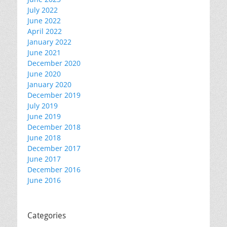
July 2022
June 2022
April 2022
January 2022
June 2021
December 2020
June 2020
January 2020
December 2019
July 2019
June 2019
December 2018
June 2018
December 2017
June 2017
December 2016
June 2016
Categories