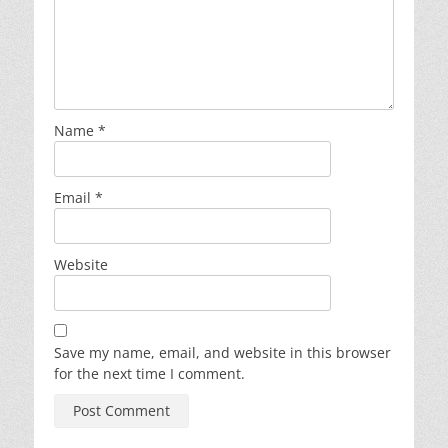
Name
*
Email
*
Website
Save my name, email, and website in this browser
for the next time I comment.