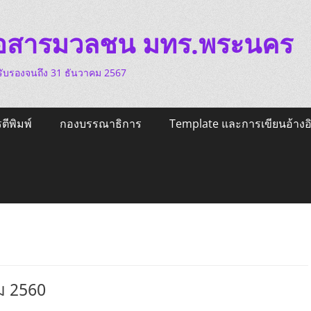
ื่อสารมวลชน มทร.พระนคร
 รับรองจนถึง 31 ธันวาคม 2567
ตีพิมพ์
กองบรรณาธิการ
Template และการเขียนอ้างอ
คม 2560