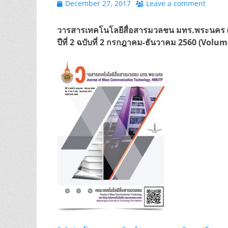
Posted
December 27, 2017
Leave a comment
on
วารสารเทคโนโลยีสื่อสารมวลชน มทร.พระนคร
ปีที่ 2 ฉบับที่ 2 กรกฎาคม-ธันวาคม 2560 (Volu