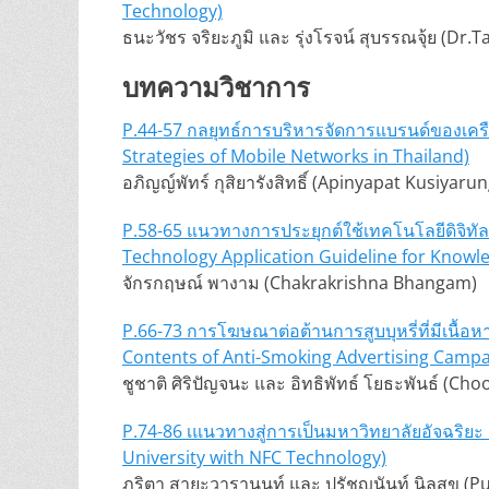
Technology)
ธนะวัชร จริยะภูมิ และ รุ่งโรจน์ สุบรรณจุ้ย (D
บทความวิชาการ
P.44-57 กลยุทธ์การบริหารจัดการแบรนด์ของเคร
Strategies of Mobile Networks in Thailand)
อภิญญ์พัทร์ กุสิยารังสิทธิ์ (Apinyapat Kusiyarun
P.58-65 แนวทางการประยุกต์ใช้เทคโนโลยีดิจิทัล
Technology Application Guideline for Knowl
จักรกฤษณ์ พางาม (Chakrakrishna Bhangam)
P.66-73 การโฆษณาต่อต้านการสูบบุหรี่ที่มีเนื้อ
Contents of Anti-Smoking Advertising Campai
ชูชาติ ศิริปัญจนะ และ อิทธิพัทธ์ โยธะพันธ์ (C
P.74-86 เแนวทางสู่การเป็นมหาวิทยาลัยอัจฉริย
University with NFC Technology)
ภูริตา สายะวารานนท์ และ ปรัชญนันท์ นิลสุข (