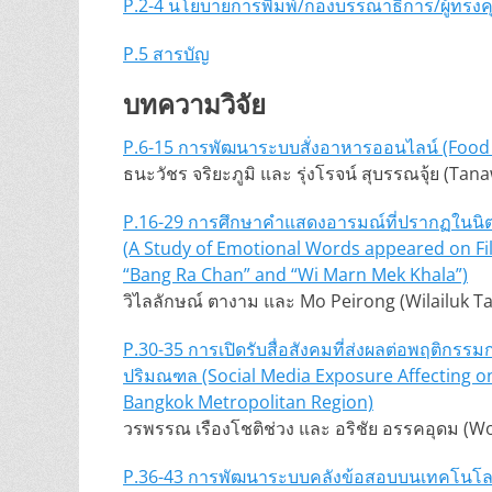
P.2-4 นโยบายการพิมพ์/กองบรรณาธิการ/ผู้ทรงคุ
P.5 สารบัญ
บทความวิจัย
P.6-15 การพัฒนาระบบสั่งอาหารออนไลน์ (Food
ธนะวัชร จริยะภูมิ และ รุ่งโรจน์ สุบรรณจุ้ย (T
P.16-29 การศึกษาคำแสดงอารมณ์ที่ปรากฏในนิต
(A Study of Emotional Words appeared on F
“Bang Ra Chan” and “Wi Marn Mek Khala”)
วิไลลักษณ์ ตางาม และ Mo Peirong (Wilailuk 
P.30-35 การเปิดรับสื่อสังคมที่ส่งผลต่อพฤต
ปริมณฑล (Social Media Exposure Affecting o
Bangkok Metropolitan Region)
วรพรรณ เรืองโชติช่วง และ อริชัย อรรคอุดม 
P.36-43 การพัฒนาระบบคลังข้อสอบบนเทคโนโลย