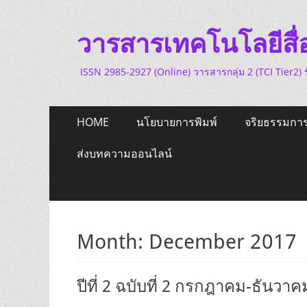
วารสารเทคโนโลยีส
ISSN 2985-2927 (Online) วารสารกลุ่ม 2 (TCI Tier2)
Primary
Skip
HOME
นโยบายการพิมพ์
จริยธรรมการ
to
Menu
content
ส่งบทความออนไลน์
Month:
December 2017
ปีที่ 2 ฉบับที่ 2 กรกฎาคม-ธันวา