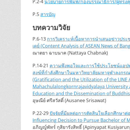
P.2-4
นโยบายการพิมพ์/กองบรรณาธิการ/ผู้ทรงคุ
P.5
สารบัญ
บทความวิจัย
P.6-13
การวิเคราะห์เนื้อหาการนำเสนอข่าวประช
เดย์ (Content Analysis of ASEAN News of Ban
ณาตยา ฉาบนาค (Nattaya Chabnak)
P.14-21
ความพึงพอใจและการใช้ประโยชน์แอปพล
สงฆ์ที่กำลังศึกษาในมหาวิทยาลัยมหาจุฬาลงกร
(Gratification and the Utilization of the LIN
Mahachulalongkornrajavidyalaya University 
Education and the Dissemination of Buddhi
อุษณีย์ ศรีสวัสดิ์ (Ausanee Srisawat)
P.22-29
ปัจจัยที่มีผลต่อการตัดสินใจเลือกศึกษ
Influencing Decision to Pursue Bachelor of
อภิญญ์พัทร์ กุสิยารังสิทธิ์ (Apinyapat Kusiyarun