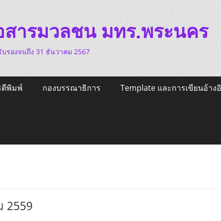
ื่อสารมวลชน มทร.พระนคร
 รับรองจนถึง 31 ธันวาคม 2567
ตีพิมพ์
กองบรรณาธิการ
Template และการเขียนอ้างอ
คม 2559