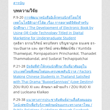
สารบัญ
บทความวิจัย
P.9-20
การพัฒนาหนังสืออิเล็กทรอนิกส์โดยใช้
เทคโนโลยีคิวอาร์โค้ด เรื่อง การตลาดดิจิทัลสำหรับ
นักศึกษา / The Development of Electronic Book by
Using QR Code Technology Titled in Digital
Marketing for Undergraduate Student
กุลธิดา ธรรมวิภัชน์ พรปภัสสร ปริญชาญกล ธนเดช ธร­
รมะบันดาล และ สุดารัตน์ เตชะพิพัฒน์ชัย / Kuntida
Thamwipat, Pornpapatsorn Princhankol, Thanadet
Thammabandal, and Sudarat Techapipatchai
P.21-28
ปัจจัยที่ทำให้กลุ่มนักศึกษาจีนที่อาศัยอยู่ใน
ประเทศไทยพึงพอใจต่อละครบุพเพสันนิวาส / Factors
Making Chinese Students in Thailand Satisfied
with Thai Drama “BuppeSannivas” (Love Destiny)
ZOU RUO XI และ ลักษณา คล้ายแก้ว / ZOU RUO XI
and Lucksana Klaikao
P.29-38
แนวทางการประชาสัมพันธ์ผ่านสื่อสังคมออน
ไลน์เฟซบุ๊กเพื่อรับรู้ภาพลักษณ์ของกระทรวงกลาโหม /
Public Relations Guidelines through Facebook