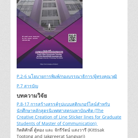
P.2-6 นโยบายการพิมพ์/กองบรรณาธิการ/ผู้ทรงคุณวุฒิ
P.7 สารบัญ
บทความวิจัย
P.8-17 การสร้างสรรค์รูปแบบสติกเกอร์ไลน์สำหรับ
นักศึกษาหลักสูตรนิเทศศาสตรมหาบัณฑิต (The
Creative Creation of Line Sticker lines for Graduate
Students of Master of Communication)
กิตติศักดิ์ ตู้ทอง และ จักรีรัตน์ แสงวารี (Kittisak
Tootong and Jakgreerat Sangvari)