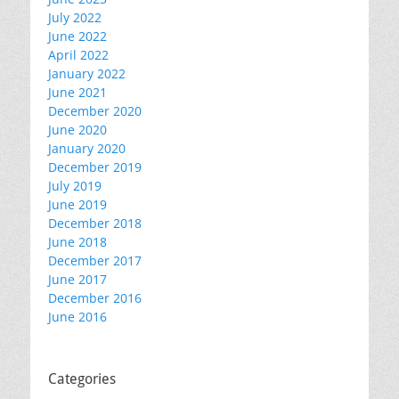
July 2022
June 2022
April 2022
January 2022
June 2021
December 2020
June 2020
January 2020
December 2019
July 2019
June 2019
December 2018
June 2018
December 2017
June 2017
December 2016
June 2016
Categories