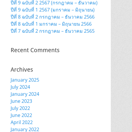
ปีที่ 9 ฉบับที่ 2 2567 (กรกฎาคม – ธันวาคม)
ปีที่ 9 ฉบับที่ 1 2567 (มกราคม – มิถุนายน)
ปีที่ 8 ฉบับที่ 2 กรกฎาคม – ธันวาคม 2566
ปีที่ 8 ฉบับที่ 1 มกราคม – มิถุนายน 2566
ปีที่ 7 ฉบับที่ 2 กรกฎาคม – ธันวาคม 2565
Recent Comments
Archives
January 2025
July 2024
January 2024
June 2023
July 2022
June 2022
April 2022
January 2022