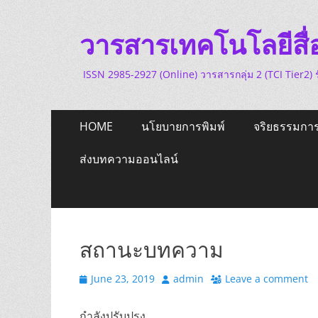
วารสารเทคโนโลยีส
ISSN 2985-2927 (Online) วารสารกลุ่ม 2 (TCI Tier2)
Primary
Skip
HOME
นโยบายการพิมพ์
จริยธรรมการ
to
Menu
content
ส่งบทความออนไลน์
สถานะบทความ
Posted
Author
June 23, 2019
admin
Leave a comment
on
กำลังปรับปรุง