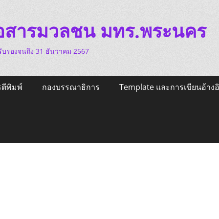
ื่อสารมวลชน มทร.พระนคร
 รับรองจนถึง 31 ธันวาคม 2567
ตีพิมพ์
กองบรรณาธิการ
Template และการเขียนอ้างอ